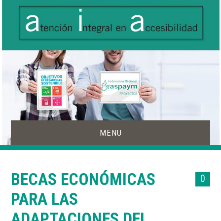
MENU
INICIO
BECAS ECONÓMICAS
0
ACCESIBILIDAD
PARA LAS
PRODUCTOS DE APOYO
ADAPTACIONES DEL