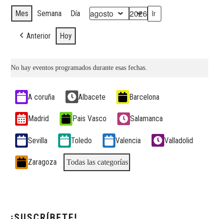
VIDEOS
Mes
Semana
Día
Mes
Año
Anterior
Hoy
TESTIMONIOS
PUBLICACIONES
No hay eventos programados durante esas fechas.
Categorías
A coruña
Albacete
Barcelona
Madrid
Pais Vasco
Salamanca
Sevilla
Toledo
Valencia
Valladolid
Zaragoza
Todas las categorías
¡SUSCRÍBETE!